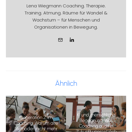
Lena Wiegmann Coaching. Therapie.
Training. Atmung. Räume für Wandel &
Wachstum – für Menschen und
Organisationen in Bewegung.
Ähnlich
KI und menschliche
Generation Z im
Begegnung: Was
Coaching: Warum alte
Coaching auch in
Methoden nicht mehr
Zukunft unersetzlich